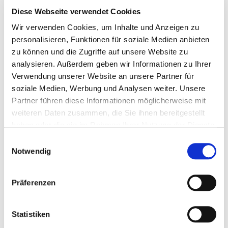
Großunternehmen. Das zugehörige
Diese Webseite verwendet Cookies
Fachgebiet Luftfahrttechnik unter Leitung
Wir verwenden Cookies, um Inhalte und Anzeigen zu
von Prof. Dr.-Ing. Wolfgang Rüther-Kindel
personalisieren, Funktionen für soziale Medien anbieten
hat in der Vergangenheit eine Vielzahl von
zu können und die Zugriffe auf unsere Website zu
Forschungsprojekten im Bereich der
unbemannten und Allgemeinen Luftfahrt
analysieren. Außerdem geben wir Informationen zu Ihrer
erfolgreich durchgeführt und dabei
Verwendung unserer Website an unsere Partner für
umfassende Kompetenzen erworben. Diese
soziale Medien, Werbung und Analysen weiter. Unsere
umfassen alle Gebiete vom Entwurf,
Partner führen diese Informationen möglicherweise mit
Auslegung und Konstruktion, dem
weiteren Daten zusammen, die Sie ihnen bereitgestellt
Prototypenbau und Rapid Prototyping,
haben oder die sie im Rahmen Ihrer Nutzung der Dienste
Komponentests, der Flugerprobung sowie
gesammelt haben.
Einwilligungsauswahl
der Entwicklung von Messtechnik bis hin zu
Notwendig
verschiedenen Anwendungen. Die
Hauptrolle von TH Wildau im 6G NeXt
Projekt ist die Erforschung und Entwicklung
Präferenzen
des Anwendungsfalls intelligente Drohnen.
Statistiken