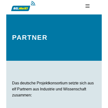
Skip to footer
Skip to main navigation
Skip to main content
MOBILE MENU
6G NEXT
PARTNER
Das deutsche Projektkonsortium setzte sich aus
elf Partnern aus Industrie und Wissenschaft
zusammen: